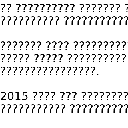
?? ?????????? ??????? 
?????????? ???????????
??????? ???? ?????????
????? ????? ??????????
????????????????.
2015 ???? ??? ????????
??????????? ??????????