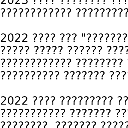
???????????? ????????
2022 ???? ??? "???????
????? ????? ?????? ???
???????????? ???????? 
?????????? ??????? ???
2022 ???? ????????? ??
??????????? ??????? ??
????????, ??????? ????