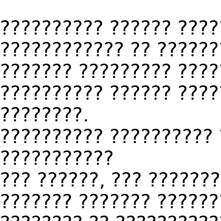
?????????? ?????? ????
???????????? ?? ??????
??????? ????????? ????
?????????? ?????? ????
????????.
?????????? ?????????? 
???????????
??? ??????, ??? ??????
??????? ??????? ??????