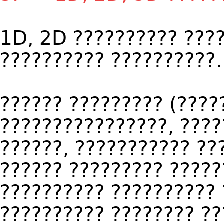
1D, 2D ?????????? ????
?????????? ??????????.
?????? ????????? (????
????????????????, ????
??????, ??????????? ??
?????? ????????? ?????
?????????? ?????????? 
?????????? ???????? ??