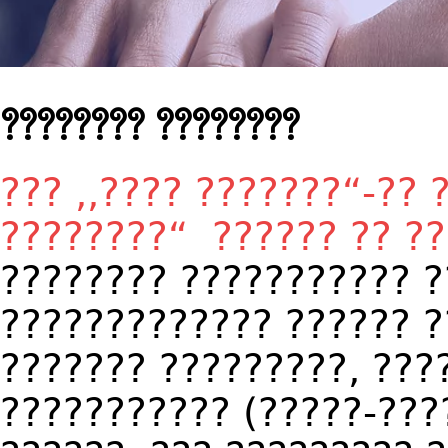
???????? ????????
??? ,,???? ???????“-??
????????“ ?????? ?? ?
???????? ??????????? ?
????????????? ?????? ?
??????? ?????????, ???
??????????? (?????-???