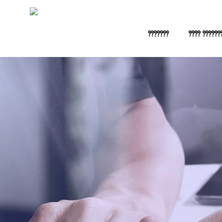
???????
???? ??????