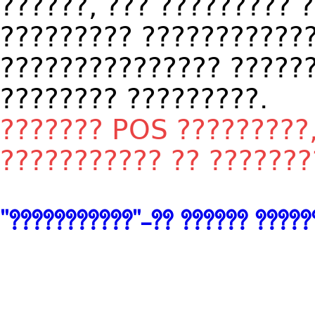
??????, ??? ????????? 
????????? ????????????
??????????????? ??????
???????? ?????????.
???????
POS
?????????
??????????? ?? ???????
"???????????"-?? ?????? ?????